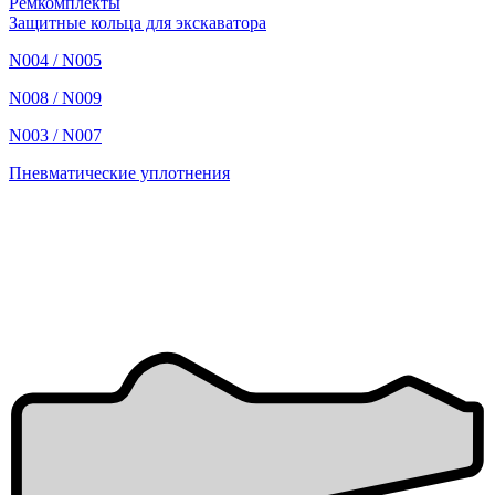
Ремкомплекты
Защитные кольца для экскаватора
N004 / N005
N008 / N009
N003 / N007
Пневматические уплотнения