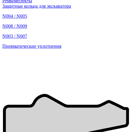
Ремкомплекты
Защитные кольца для экскаватора
N004 / N005
N008 / N009
N003 / N007
Пневматические уплотнения