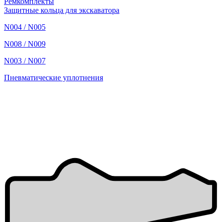
Ремкомплекты
Защитные кольца для экскаватора
N004 / N005
N008 / N009
N003 / N007
Пневматические уплотнения