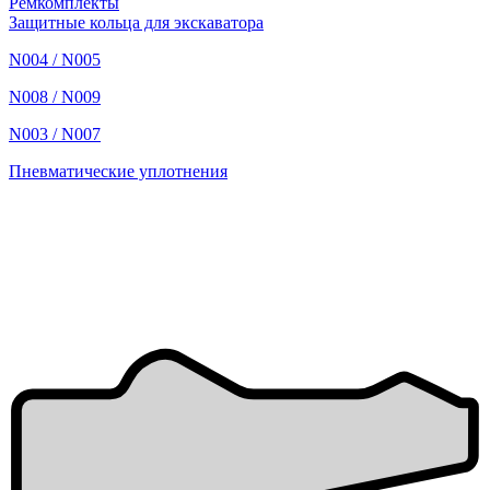
Ремкомплекты
Защитные кольца для экскаватора
N004 / N005
N008 / N009
N003 / N007
Пневматические уплотнения