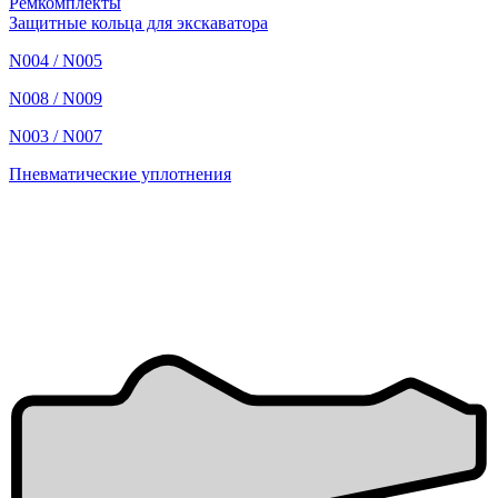
Ремкомплекты
Защитные кольца для экскаватора
N004 / N005
N008 / N009
N003 / N007
Пневматические уплотнения