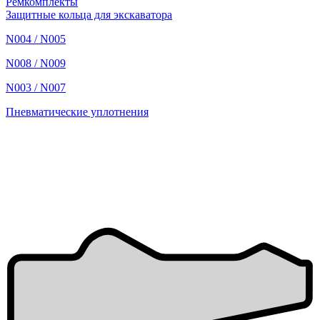
Ремкомплекты
Защитные кольца для экскаватора
N004 / N005
N008 / N009
N003 / N007
Пневматические уплотнения