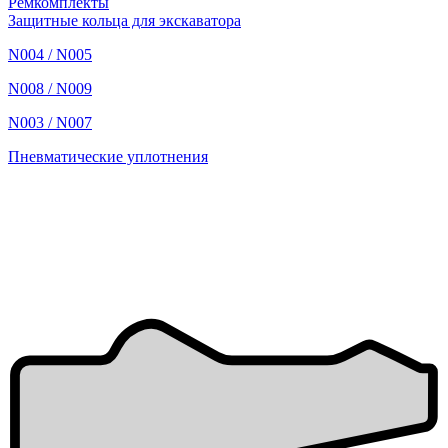
Ремкомплекты
Защитные кольца для экскаватора
N004 / N005
N008 / N009
N003 / N007
Пневматические уплотнения