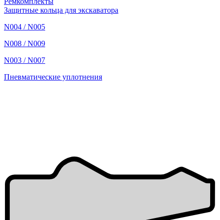
Ремкомплекты
Защитные кольца для экскаватора
N004 / N005
N008 / N009
N003 / N007
Пневматические уплотнения