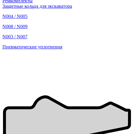
Ремкомплекты
Защитные кольца для экскаватора
N004 / N005
N008 / N009
N003 / N007
Пневматические уплотнения