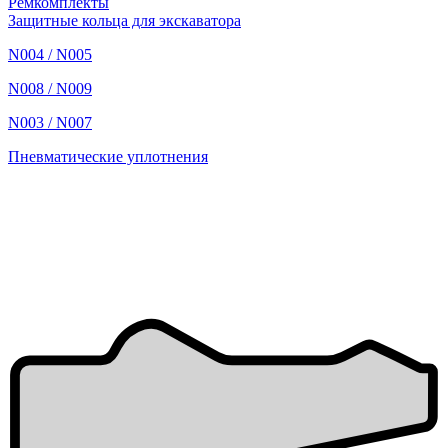
Ремкомплекты
Защитные кольца для экскаватора
N004 / N005
N008 / N009
N003 / N007
Пневматические уплотнения