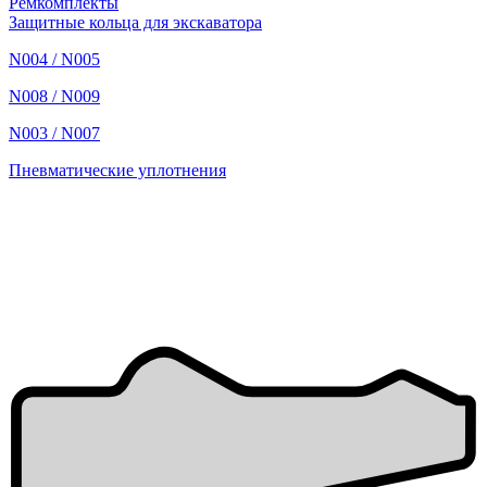
Ремкомплекты
Защитные кольца для экскаватора
N004 / N005
N008 / N009
N003 / N007
Пневматические уплотнения