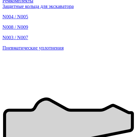
Ремкомплекты
Защитные кольца для экскаватора
N004 / N005
N008 / N009
N003 / N007
Пневматические уплотнения