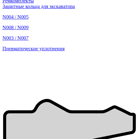
Ремкомплекты
Защитные кольца для экскаватора
N004 / N005
N008 / N009
N003 / N007
Пневматические уплотнения