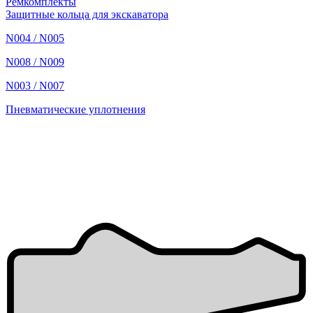
Ремкомплекты
Защитные кольца для экскаватора
N004 / N005
N008 / N009
N003 / N007
Пневматические уплотнения