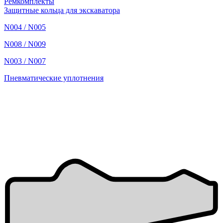
Ремкомплекты
Защитные кольца для экскаватора
N004 / N005
N008 / N009
N003 / N007
Пневматические уплотнения