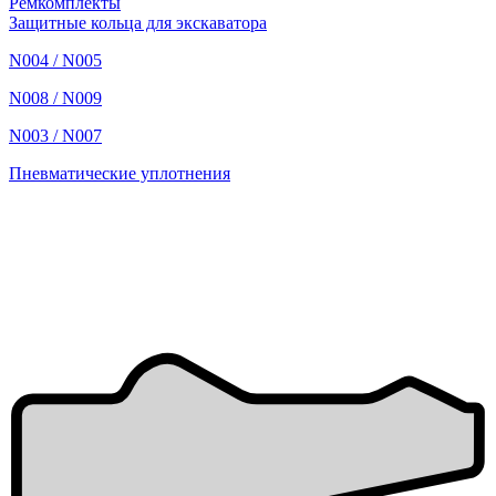
Ремкомплекты
Защитные кольца для экскаватора
N004 / N005
N008 / N009
N003 / N007
Пневматические уплотнения