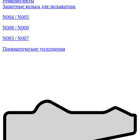
Ремкомплекты
Защитные кольца для экскаватора
N004 / N005
N008 / N009
N003 / N007
Пневматические уплотнения