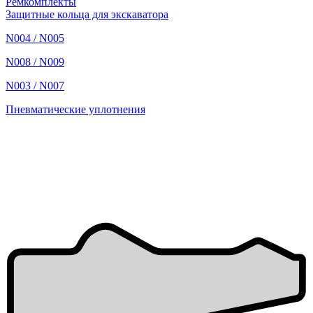
Ремкомплекты
Защитные кольца для экскаватора
N004 / N005
N008 / N009
N003 / N007
Пневматические уплотнения