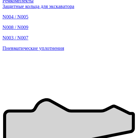
Ремкомплекты
Защитные кольца для экскаватора
N004 / N005
N008 / N009
N003 / N007
Пневматические уплотнения