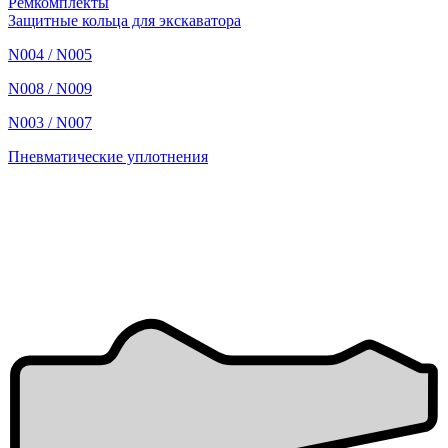
Ремкомплекты
Защитные кольца для экскаватора
N004 / N005
N008 / N009
N003 / N007
Пневматические уплотнения