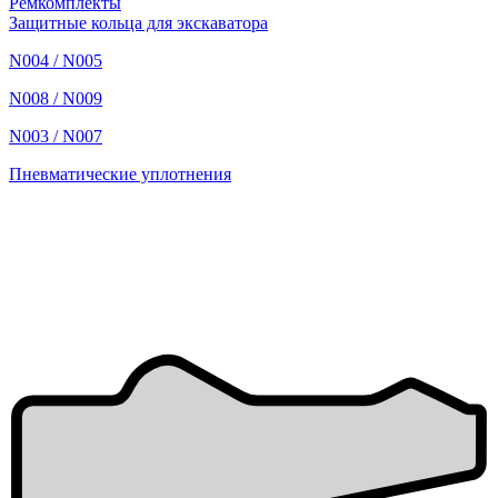
Ремкомплекты
Защитные кольца для экскаватора
N004 / N005
N008 / N009
N003 / N007
Пневматические уплотнения