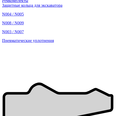
Ремкомплекты
Защитные кольца для экскаватора
N004 / N005
N008 / N009
N003 / N007
Пневматические уплотнения