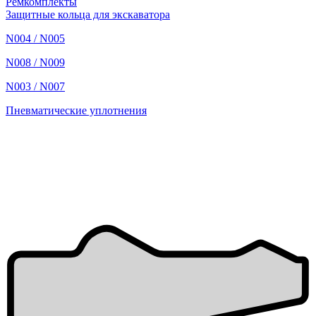
Ремкомплекты
Защитные кольца для экскаватора
N004 / N005
N008 / N009
N003 / N007
Пневматические уплотнения