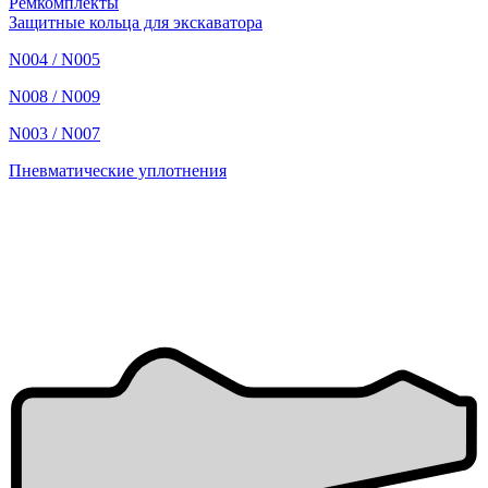
Ремкомплекты
Защитные кольца для экскаватора
N004 / N005
N008 / N009
N003 / N007
Пневматические уплотнения