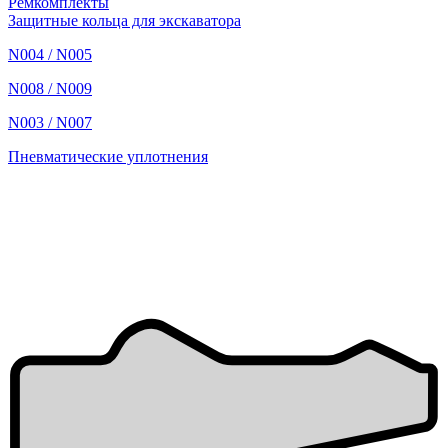
Ремкомплекты
Защитные кольца для экскаватора
N004 / N005
N008 / N009
N003 / N007
Пневматические уплотнения