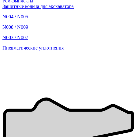
Ремкомплекты
Защитные кольца для экскаватора
N004 / N005
N008 / N009
N003 / N007
Пневматические уплотнения