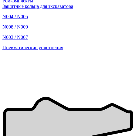
Ремкомплекты
Защитные кольца для экскаватора
N004 / N005
N008 / N009
N003 / N007
Пневматические уплотнения