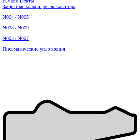
Ремкомплекты
Защитные кольца для экскаватора
N004 / N005
N008 / N009
N003 / N007
Пневматические уплотнения