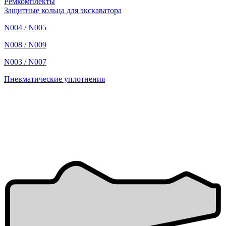
Ремкомплекты
Защитные кольца для экскаватора
N004 / N005
N008 / N009
N003 / N007
Пневматические уплотнения