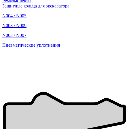
Ремкомплекты
Защитные кольца для экскаватора
N004 / N005
N008 / N009
N003 / N007
Пневматические уплотнения