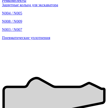
Ремкомплекты
Защитные кольца для экскаватора
N004 / N005
N008 / N009
N003 / N007
Пневматические уплотнения