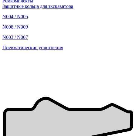
Ремкомплекты
Защитные кольца для экскаватора
N004 / N005
N008 / N009
N003 / N007
Пневматические уплотнения