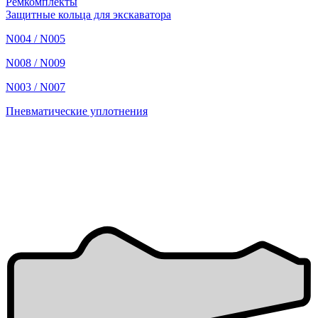
Ремкомплекты
Защитные кольца для экскаватора
N004 / N005
N008 / N009
N003 / N007
Пневматические уплотнения