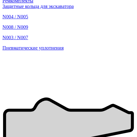
Ремкомплекты
Защитные кольца для экскаватора
N004 / N005
N008 / N009
N003 / N007
Пневматические уплотнения