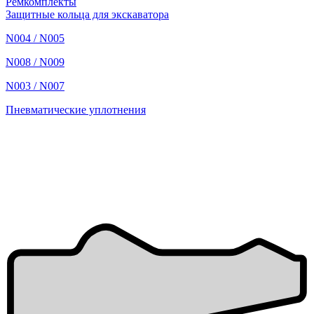
Ремкомплекты
Защитные кольца для экскаватора
N004 / N005
N008 / N009
N003 / N007
Пневматические уплотнения