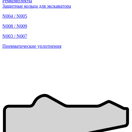
Ремкомплекты
Защитные кольца для экскаватора
N004 / N005
N008 / N009
N003 / N007
Пневматические уплотнения