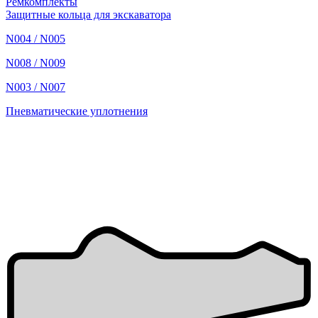
Ремкомплекты
Защитные кольца для экскаватора
N004 / N005
N008 / N009
N003 / N007
Пневматические уплотнения