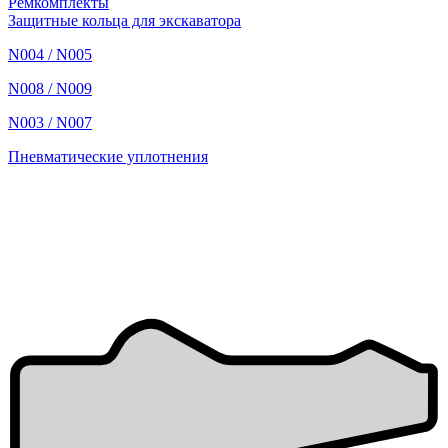
Ремкомплекты
Защитные кольца для экскаватора
N004 / N005
N008 / N009
N003 / N007
Пневматические уплотнения