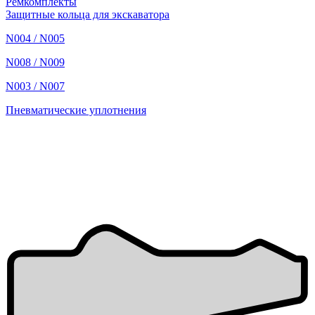
Ремкомплекты
Защитные кольца для экскаватора
N004 / N005
N008 / N009
N003 / N007
Пневматические уплотнения