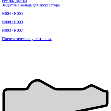
Ремкомплекты
Защитные кольца для экскаватора
N004 / N005
N008 / N009
N003 / N007
Пневматические уплотнения