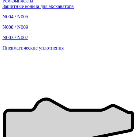
Ремкомплекты
Защитные кольца для экскаватора
N004 / N005
N008 / N009
N003 / N007
Пневматические уплотнения