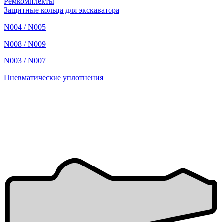
Ремкомплекты
Защитные кольца для экскаватора
N004 / N005
N008 / N009
N003 / N007
Пневматические уплотнения