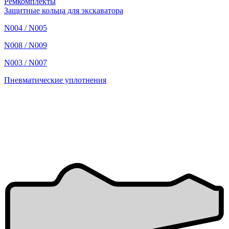
Ремкомплекты
Защитные кольца для экскаватора
N004 / N005
N008 / N009
N003 / N007
Пневматические уплотнения