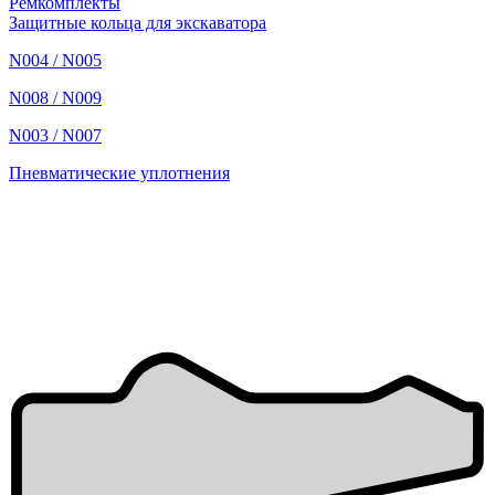
Ремкомплекты
Защитные кольца для экскаватора
N004 / N005
N008 / N009
N003 / N007
Пневматические уплотнения