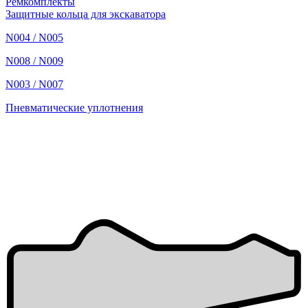
Ремкомплекты
Защитные кольца для экскаватора
N004 / N005
N008 / N009
N003 / N007
Пневматические уплотнения