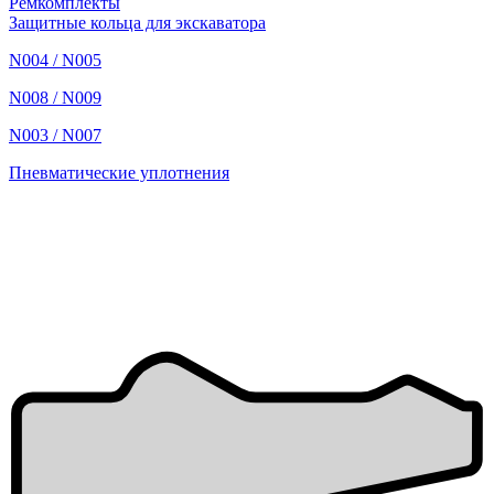
Ремкомплекты
Защитные кольца для экскаватора
N004 / N005
N008 / N009
N003 / N007
Пневматические уплотнения