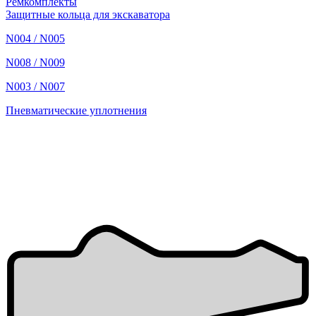
Ремкомплекты
Защитные кольца для экскаватора
N004 / N005
N008 / N009
N003 / N007
Пневматические уплотнения