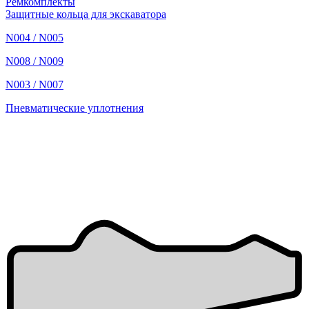
Ремкомплекты
Защитные кольца для экскаватора
N004 / N005
N008 / N009
N003 / N007
Пневматические уплотнения