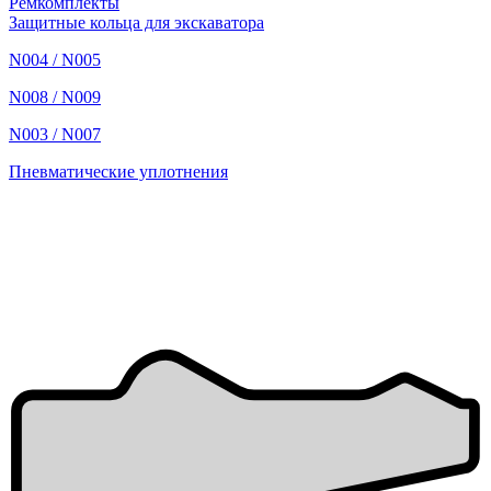
Ремкомплекты
Защитные кольца для экскаватора
N004 / N005
N008 / N009
N003 / N007
Пневматические уплотнения