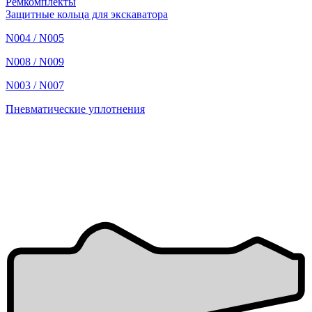
Ремкомплекты
Защитные кольца для экскаватора
N004 / N005
N008 / N009
N003 / N007
Пневматические уплотнения